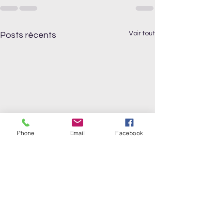
Voir tout
Posts récents
Phone
Email
Facebook
Les principes de 
Technique Alexa