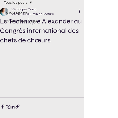
Tous les posts
Véronique Marco
Tous les posts
7 févr. 2020
0 min de lecture
La Technique Alexander au
Votre communauté
Congrès international des
chefs de chœurs