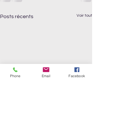
Voir tout
Posts récents
Phone
Email
Facebook
Les principes de 
Technique Alexa
appliqués à la vo