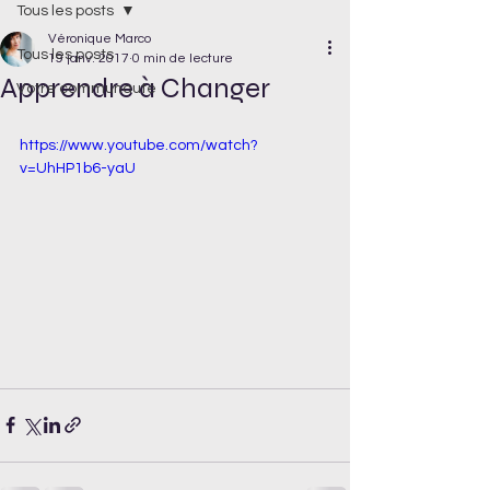
Tous les posts
Véronique Marco
Tous les posts
19 janv. 2017
0 min de lecture
Apprendre à Changer
Votre communauté
https://www.youtube.com/watch?
v=UhHP1b6-yaU